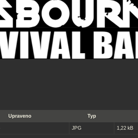
Upraveno
Typ
6
JPG
1,22 kB